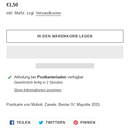
Normaler
€1,50
Preis
inkl. MwSt. zzgl.
Versandkosten
IN DEN WARENKORB LEGEN
Produkt
Abholung bei
Postkartenladen
verfügbar
wird
Gewöhnlich fertig in 2 Stunden
zum
Shop-Informationen anzeigen
Warenkorb
hinzugefügt
Postkarte von Muholi, Zanele: Bester IV, Mayotte 2015
AUF
AUF
AUF
TEILEN
TWITTERN
PINNEN
FACEBOOK
TWITTER
PINTEREST
TEILEN
TWITTERN
PINNEN