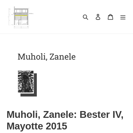
Direkt
zum
Inhalt
Suchen
Einloggen
Warenkor
Muholi, Zanele: Bester IV,
Mayotte 2015