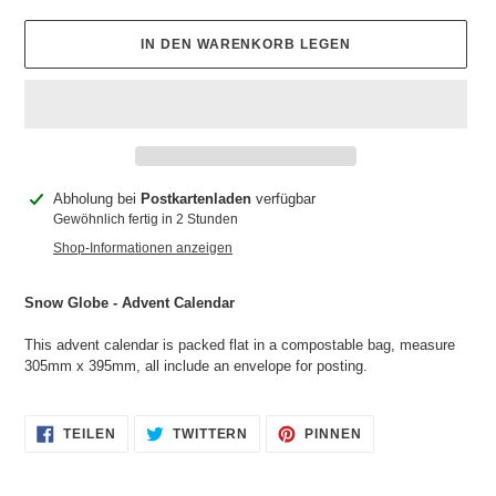
IN DEN WARENKORB LEGEN
Produkt
Abholung bei
Postkartenladen
verfügbar
wird
Gewöhnlich fertig in 2 Stunden
zum
Shop-Informationen anzeigen
Warenkorb
hinzugefügt
Snow Globe - Advent Calendar
This advent calendar is packed flat in a compostable bag, measure
305mm x 395mm, all include an envelope for posting.
AUF
AUF
AUF
TEILEN
TWITTERN
PINNEN
FACEBOOK
TWITTER
PINTEREST
TEILEN
TWITTERN
PINNEN