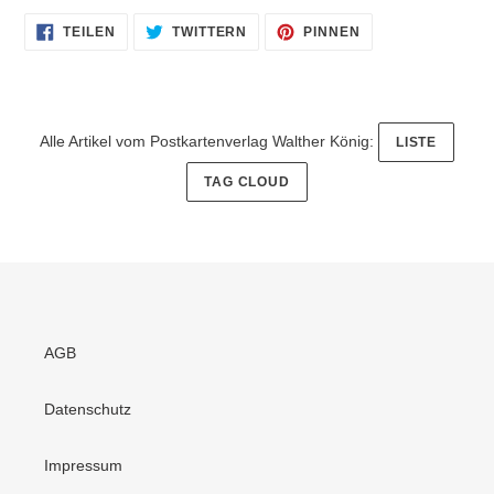
AUF
AUF
AUF
TEILEN
TWITTERN
PINNEN
FACEBOOK
TWITTER
PINTEREST
TEILEN
TWITTERN
PINNEN
Alle Artikel vom Postkartenverlag Walther König:
LISTE
TAG CLOUD
AGB
Datenschutz
Impressum