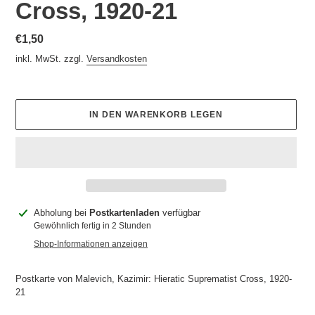
Cross, 1920-21
Normaler
€1,50
Preis
inkl. MwSt. zzgl.
Versandkosten
IN DEN WARENKORB LEGEN
Produkt
Abholung bei
Postkartenladen
verfügbar
wird
Gewöhnlich fertig in 2 Stunden
zum
Shop-Informationen anzeigen
Warenkorb
hinzugefügt
Postkarte von Malevich, Kazimir: Hieratic Suprematist Cross, 1920-
21