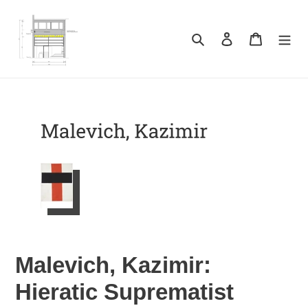
Direkt
zum
Inhalt
Suchen
Einloggen
Warenkor
Malevich, Kazimir:
Hieratic Suprematist