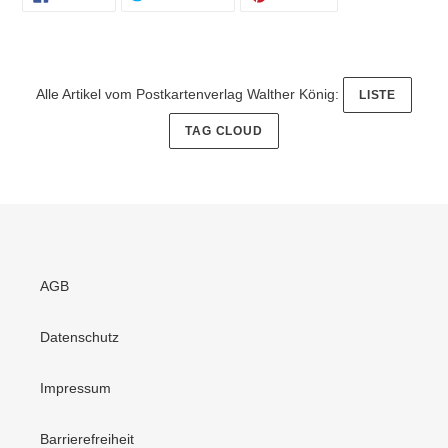
FACEBOOK
TWITTER
PINTEREST
TEILEN
TWITTERN
PINNEN
Alle Artikel vom Postkartenverlag Walther König:
LISTE
TAG CLOUD
AGB
Datenschutz
Impressum
Barrierefreiheit