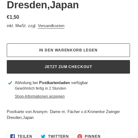
Dresden,Japan
Normaler
€1,50
Preis
inkl. MwSt. zzgl.
Versandkosten
IN DEN WARENKORB LEGEN
JETZT ZUM CHECKOUT
Produkt
Abholung bei
Postkartenladen
verfügbar
wird
Gewöhnlich fertig in 2 Stunden
zum
Shop-Informationen anzeigen
Warenkorb
hinzugefügt
Postkarte von Anonym: Dame m. Fächer v.d.Kronentor Zwinger
Dresden,Japan
AUF
AUF
AUF
TEILEN
TWITTERN
PINNEN