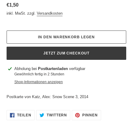
Normaler
€1,50
Preis
inkl. MwSt. zzgl.
Versandkosten
IN DEN WARENKORB LEGEN
JETZT ZUM CHECKOUT
Produkt
Abholung bei
Postkartenladen
verfügbar
wird
Gewöhnlich fertig in 2 Stunden
zum
Shop-Informationen anzeigen
Warenkorb
hinzugefügt
Postkarte von Katz, Alex: Snow Scene 3, 2014
AUF
AUF
AUF
TEILEN
TWITTERN
PINNEN
FACEBOOK
TWITTER
PINTEREST
TEILEN
TWITTERN
PINNEN