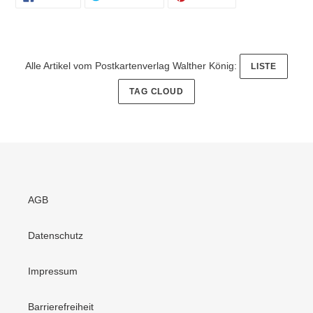
FACEBOOK
TWITTER
PINTEREST
TEILEN
TWITTERN
PINNEN
Alle Artikel vom Postkartenverlag Walther König:
LISTE
TAG CLOUD
AGB
Datenschutz
Impressum
Barrierefreiheit