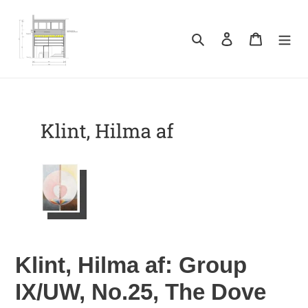
Direkt
zum
Inhalt
Suchen
Einloggen
Warenkor
Klint, Hilma af: Group
IX/UW, No.25, The Dove