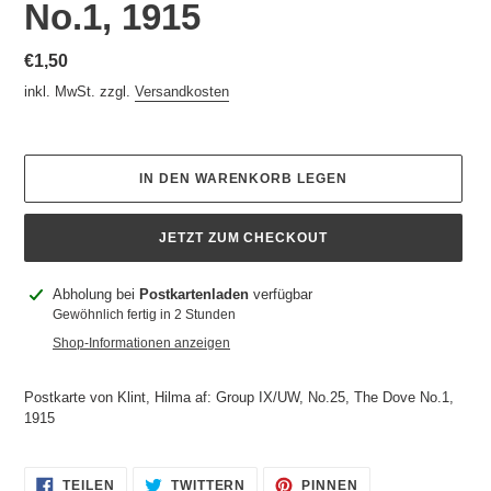
No.1, 1915
Normaler
€1,50
Preis
inkl. MwSt. zzgl.
Versandkosten
IN DEN WARENKORB LEGEN
JETZT ZUM CHECKOUT
Produkt
Abholung bei
Postkartenladen
verfügbar
wird
Gewöhnlich fertig in 2 Stunden
zum
Shop-Informationen anzeigen
Warenkorb
hinzugefügt
Postkarte von Klint, Hilma af: Group IX/UW, No.25, The Dove No.1,
1915
AUF
AUF
AUF
TEILEN
TWITTERN
PINNEN