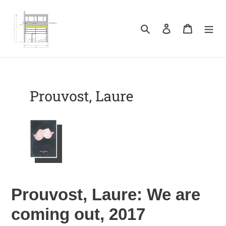
Direkt
zum
Inhalt
Suchen
Einloggen
Warenkor
Prouvost, Laure: We are
coming out, 2017