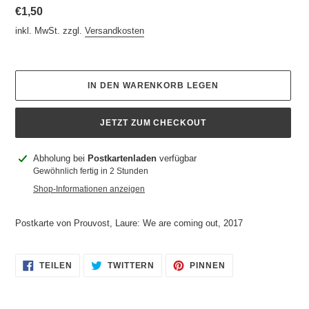
Normaler
€1,50
Preis
inkl. MwSt. zzgl.
Versandkosten
IN DEN WARENKORB LEGEN
JETZT ZUM CHECKOUT
Produkt
Abholung bei
Postkartenladen
verfügbar
wird
Gewöhnlich fertig in 2 Stunden
zum
Shop-Informationen anzeigen
Warenkorb
hinzugefügt
Postkarte von Prouvost, Laure: We are coming out, 2017
AUF
AUF
AUF
TEILEN
TWITTERN
PINNEN
FACEBOOK
TWITTER
PINTEREST
TEILEN
TWITTERN
PINNEN