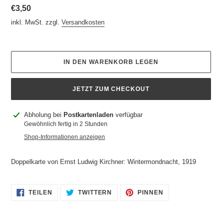
Normaler
€3,50
Preis
inkl. MwSt. zzgl.
Versandkosten
IN DEN WARENKORB LEGEN
JETZT ZUM CHECKOUT
Produkt
Abholung bei
Postkartenladen
verfügbar
wird
Gewöhnlich fertig in 2 Stunden
zum
Shop-Informationen anzeigen
Warenkorb
hinzugefügt
Doppelkarte von Ernst Ludwig Kirchner: Wintermondnacht, 1919
AUF
AUF
AUF
TEILEN
TWITTERN
PINNEN
FACEBOOK
TWITTER
PINTEREST
TEILEN
TWITTERN
PINNEN