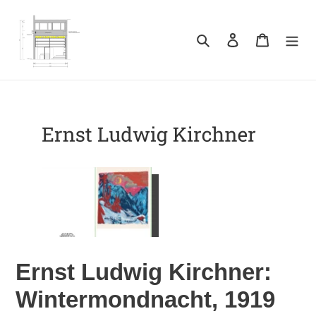
Direkt
zum
Inhalt
Suchen
Einloggen
Warenkor
Ernst Ludwig Kirchner:
Wintermondnacht, 1919