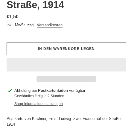
Straße, 1914
Normaler
€1,50
Preis
inkl. MwSt. zzgl.
Versandkosten
IN DEN WARENKORB LEGEN
Produkt
Abholung bei
Postkartenladen
verfügbar
wird
Gewöhnlich fertig in 2 Stunden
zum
Shop-Informationen anzeigen
Warenkorb
hinzugefügt
Postkarte von Kirchner, Ernst Ludwig: Zwei Frauen auf der Straße,
1914