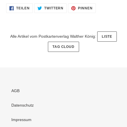
AUF
AUF
AUF
TEILEN
TWITTERN
PINNEN
FACEBOOK
TWITTER
PINTEREST
TEILEN
TWITTERN
PINNEN
Alle Artikel vom Postkartenverlag Walther König:
LISTE
TAG CLOUD
AGB
Datenschutz
Impressum