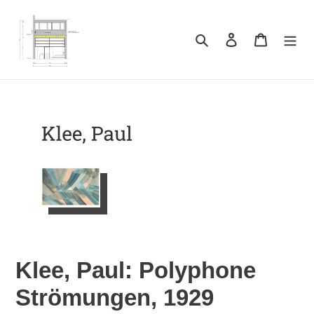
Direkt
zum
Inhalt
Suchen
Einloggen
Warenkor
Klee, Paul: Polyphone
Strömungen, 1929