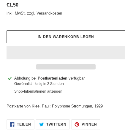
Normaler
€1,50
Preis
inkl. MwSt. zzgl.
Versandkosten
IN DEN WARENKORB LEGEN
Produkt
Abholung bei
Postkartenladen
verfügbar
wird
Gewöhnlich fertig in 2 Stunden
zum
Shop-Informationen anzeigen
Warenkorb
hinzugefügt
Postkarte von Klee, Paul: Polyphone Strömungen, 1929
AUF
AUF
AUF
TEILEN
TWITTERN
PINNEN
FACEBOOK
TWITTER
PINTEREST
TEILEN
TWITTERN
PINNEN