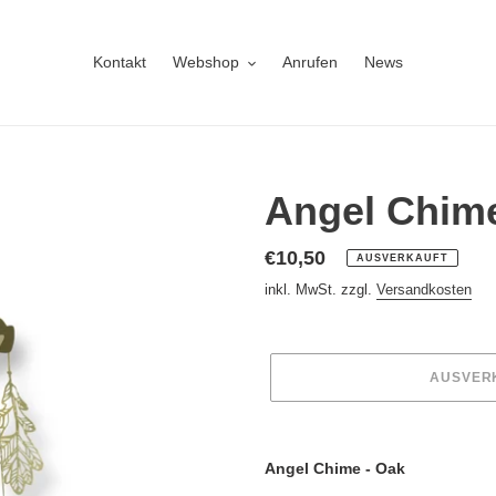
Kontakt
Webshop
Anrufen
News
Angel Chime
Normaler
€10,50
AUSVERKAUFT
Preis
inkl. MwSt. zzgl.
Versandkosten
AUSVER
Produkt
wird
Angel Chime - Oak
zum