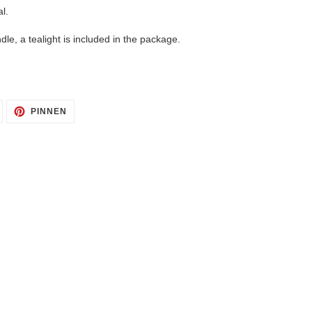
l.
dle, a tealight is included in the package.
AUF
AUF
PINNEN
TWITTER
PINTEREST
TWITTERN
PINNEN