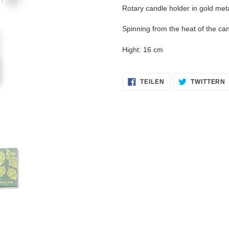
Warenkorb
Rotary candle holder in gold meta
hinzugefügt
Spinning from the heat of the can
Hight: 16 cm
AUF
TEILEN
TWITTERN
FACEBOOK
TEILEN