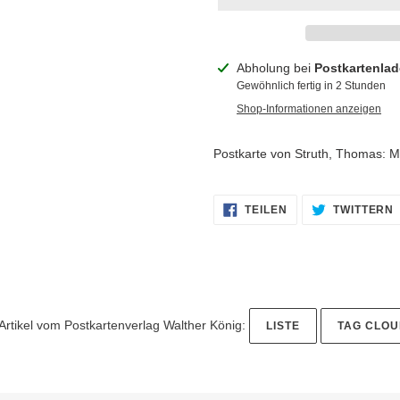
Produkt
Abholung bei
Postkartenla
wird
Gewöhnlich fertig in 2 Stunden
zum
Shop-Informationen anzeigen
Warenkorb
hinzugefügt
Postkarte von Struth, Thomas: 
AUF
TEILEN
TWITTERN
FACEBOOK
TEILEN
 Artikel vom Postkartenverlag Walther König:
LISTE
TAG CLOU