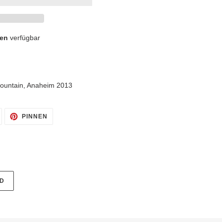
den
verfügbar
Mountain, Anaheim 2013
AUF
AUF
PINNEN
TWITTER
PINTEREST
TWITTERN
PINNEN
D