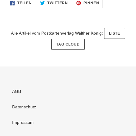
AUF
AUF
AUF
TEILEN
TWITTERN
PINNEN
FACEBOOK
TWITTER
PINTEREST
TEILEN
TWITTERN
PINNEN
Alle Artikel vom Postkartenverlag Walther König:
LISTE
TAG CLOUD
AGB
Datenschutz
Impressum