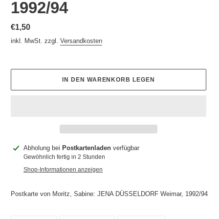
1992/94
Normaler
€1,50
Preis
inkl. MwSt. zzgl.
Versandkosten
IN DEN WARENKORB LEGEN
Produkt
Abholung bei
Postkartenladen
verfügbar
wird
Gewöhnlich fertig in 2 Stunden
zum
Shop-Informationen anzeigen
Warenkorb
hinzugefügt
Postkarte von Moritz, Sabine: JENA DÜSSELDORF Weimar, 1992/94