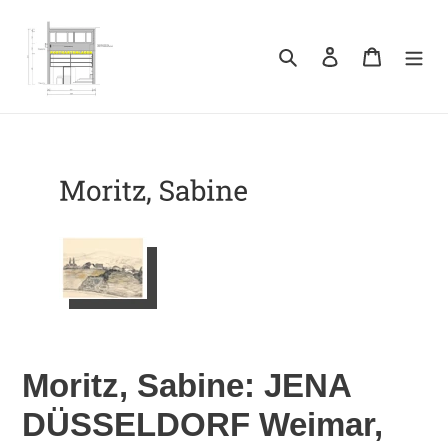
Direkt
zum
Inhalt
Suchen
Einloggen
Warenkor
Moritz, Sabine: JENA
DÜSSELDORF Weimar,