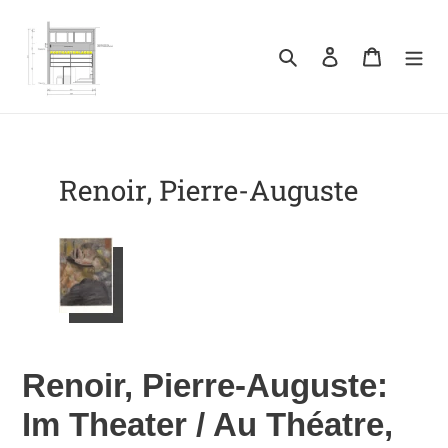
Direkt
zum
Inhalt
Suchen
Einloggen
Warenkor
Renoir, Pierre-Auguste:
Im Theater / Au Théatre,