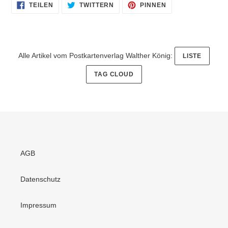
AUF
AUF
AUF
TEILEN
TWITTERN
PINNEN
FACEBOOK
TWITTER
PINTEREST
TEILEN
TWITTERN
PINNEN
Alle Artikel vom Postkartenverlag Walther König:
LISTE
TAG CLOUD
AGB
Datenschutz
Impressum