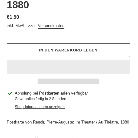
1880
Normaler
€1,50
Preis
inkl. MwSt. zzgl.
Versandkosten
IN DEN WARENKORB LEGEN
Produkt
Abholung bei
Postkartenladen
verfügbar
wird
Gewöhnlich fertig in 2 Stunden
zum
Shop-Informationen anzeigen
Warenkorb
hinzugefügt
Postkarte von Renoir, Pierre-Auguste: Im Theater / Au Théatre, 1880